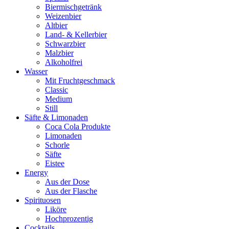
Biermischgetränk
Weizenbier
Altbier
Land- & Kellerbier
Schwarzbier
Malzbier
Alkoholfrei
Wasser
Mit Fruchtgeschmack
Classic
Medium
Still
Säfte & Limonaden
Coca Cola Produkte
Limonaden
Schorle
Säfte
Eistee
Energy
Aus der Dose
Aus der Flasche
Spirituosen
Liköre
Hochprozentig
Cocktails