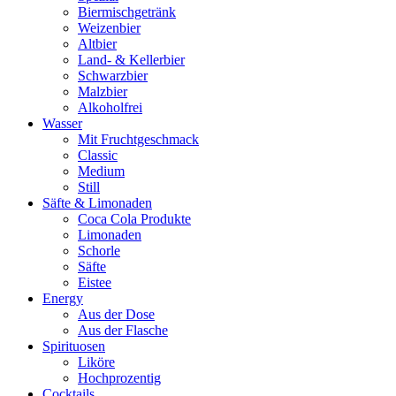
Biermischgetränk
Weizenbier
Altbier
Land- & Kellerbier
Schwarzbier
Malzbier
Alkoholfrei
Wasser
Mit Fruchtgeschmack
Classic
Medium
Still
Säfte & Limonaden
Coca Cola Produkte
Limonaden
Schorle
Säfte
Eistee
Energy
Aus der Dose
Aus der Flasche
Spirituosen
Liköre
Hochprozentig
Cocktails