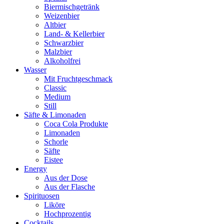
Biermischgetränk
Weizenbier
Altbier
Land- & Kellerbier
Schwarzbier
Malzbier
Alkoholfrei
Wasser
Mit Fruchtgeschmack
Classic
Medium
Still
Säfte & Limonaden
Coca Cola Produkte
Limonaden
Schorle
Säfte
Eistee
Energy
Aus der Dose
Aus der Flasche
Spirituosen
Liköre
Hochprozentig
Cocktails