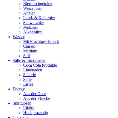
Biermischgetränk
Weizenbier
Altbier
Land- & Kellerbier
Schwarzbier
Malzbier
Alkoholfrei
Wasser
Mit Fruchtgeschmack
Classic
Medium
Still
Säfte & Limonaden
Coca Cola Produkte
Limonaden
Schorle
Säfte
Eistee
Energy
Aus der Dose
Aus der Flasche
Spirituosen
Liköre
Hochprozentig
Cocktails