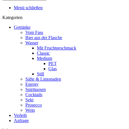
Menü schließen
Kategorien
Getränke
Vom Fass
Bier aus der Flasche
Wasser
Mit Fruchtgeschmack
Classic
Medium
PET
Glas
Still
Säfte & Limonaden
Energy
Spirituosen
Cocktails
Sekt
Prosecco
Wein
Verleih
Anfrage