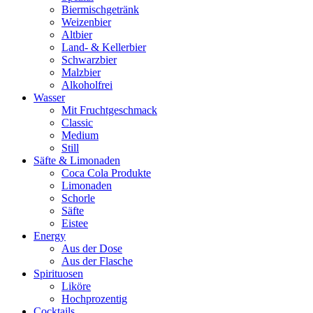
Biermischgetränk
Weizenbier
Altbier
Land- & Kellerbier
Schwarzbier
Malzbier
Alkoholfrei
Wasser
Mit Fruchtgeschmack
Classic
Medium
Still
Säfte & Limonaden
Coca Cola Produkte
Limonaden
Schorle
Säfte
Eistee
Energy
Aus der Dose
Aus der Flasche
Spirituosen
Liköre
Hochprozentig
Cocktails