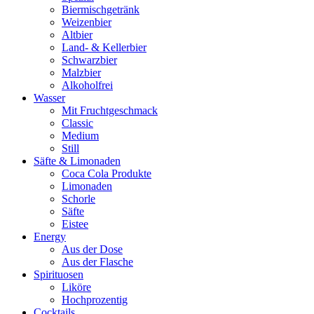
Biermischgetränk
Weizenbier
Altbier
Land- & Kellerbier
Schwarzbier
Malzbier
Alkoholfrei
Wasser
Mit Fruchtgeschmack
Classic
Medium
Still
Säfte & Limonaden
Coca Cola Produkte
Limonaden
Schorle
Säfte
Eistee
Energy
Aus der Dose
Aus der Flasche
Spirituosen
Liköre
Hochprozentig
Cocktails