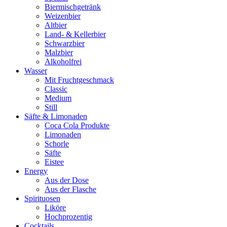
Biermischgetränk
Weizenbier
Altbier
Land- & Kellerbier
Schwarzbier
Malzbier
Alkoholfrei
Wasser
Mit Fruchtgeschmack
Classic
Medium
Still
Säfte & Limonaden
Coca Cola Produkte
Limonaden
Schorle
Säfte
Eistee
Energy
Aus der Dose
Aus der Flasche
Spirituosen
Liköre
Hochprozentig
Cocktails