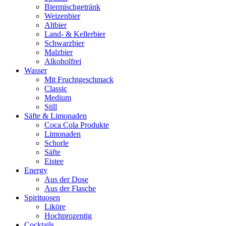
Biermischgetränk
Weizenbier
Altbier
Land- & Kellerbier
Schwarzbier
Malzbier
Alkoholfrei
Wasser
Mit Fruchtgeschmack
Classic
Medium
Still
Säfte & Limonaden
Coca Cola Produkte
Limonaden
Schorle
Säfte
Eistee
Energy
Aus der Dose
Aus der Flasche
Spirituosen
Liköre
Hochprozentig
Cocktails