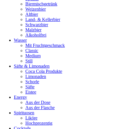
Biermischgetränk
Weizenbier
Altbier
Land- & Kellerbier
Schwarzbier
Malzbier
Alkoholfrei
Wasser
Mit Fruchtgeschmack
Classic
Medium
Still
Säfte & Limonaden
Coca Cola Produkte
Limonaden
Schorle
Säfte
Eistee
Energy
Aus der Dose
Aus der Flasche
Spirituosen
Liköre
Hochprozentig
Cocktails