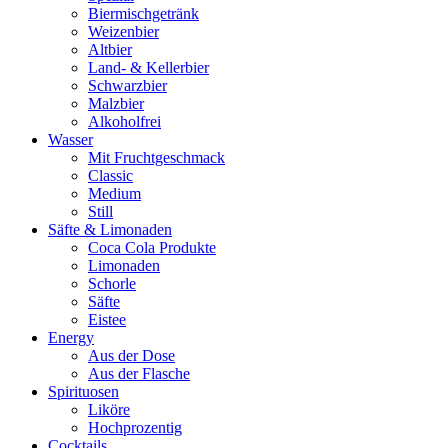
Biermischgetränk
Weizenbier
Altbier
Land- & Kellerbier
Schwarzbier
Malzbier
Alkoholfrei
Wasser
Mit Fruchtgeschmack
Classic
Medium
Still
Säfte & Limonaden
Coca Cola Produkte
Limonaden
Schorle
Säfte
Eistee
Energy
Aus der Dose
Aus der Flasche
Spirituosen
Liköre
Hochprozentig
Cocktails