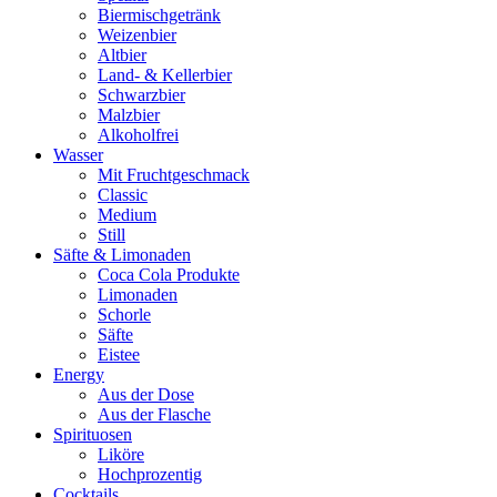
Biermischgetränk
Weizenbier
Altbier
Land- & Kellerbier
Schwarzbier
Malzbier
Alkoholfrei
Wasser
Mit Fruchtgeschmack
Classic
Medium
Still
Säfte & Limonaden
Coca Cola Produkte
Limonaden
Schorle
Säfte
Eistee
Energy
Aus der Dose
Aus der Flasche
Spirituosen
Liköre
Hochprozentig
Cocktails