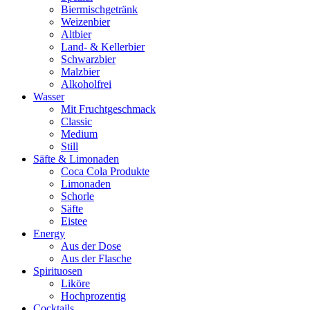
Biermischgetränk
Weizenbier
Altbier
Land- & Kellerbier
Schwarzbier
Malzbier
Alkoholfrei
Wasser
Mit Fruchtgeschmack
Classic
Medium
Still
Säfte & Limonaden
Coca Cola Produkte
Limonaden
Schorle
Säfte
Eistee
Energy
Aus der Dose
Aus der Flasche
Spirituosen
Liköre
Hochprozentig
Cocktails