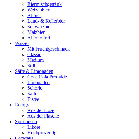
Biermischgetränk
Weizenbier
Altbier
Land- & Kellerbier
Schwarzbier
Malzbier
Alkoholfrei
Wasser
Mit Fruchtgeschmack
Classic
Medium
Still
Säfte & Limonaden
Coca Cola Produkte
Limonaden
Schorle
Säfte
Eistee
Energy
Aus der Dose
Aus der Flasche
Spirituosen
Liköre
Hochprozentig
Cocktails