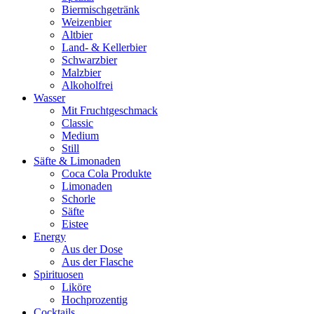
Biermischgetränk
Weizenbier
Altbier
Land- & Kellerbier
Schwarzbier
Malzbier
Alkoholfrei
Wasser
Mit Fruchtgeschmack
Classic
Medium
Still
Säfte & Limonaden
Coca Cola Produkte
Limonaden
Schorle
Säfte
Eistee
Energy
Aus der Dose
Aus der Flasche
Spirituosen
Liköre
Hochprozentig
Cocktails