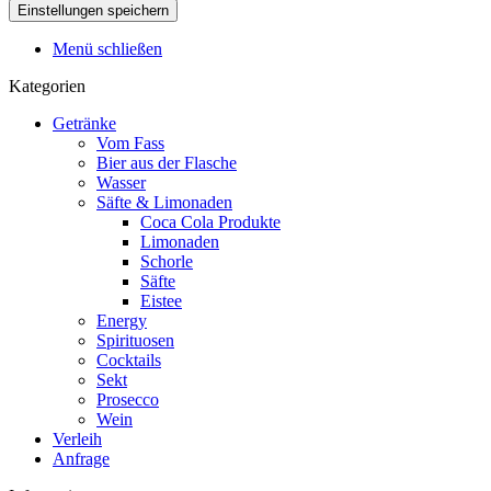
Menü schließen
Kategorien
Getränke
Vom Fass
Bier aus der Flasche
Wasser
Säfte & Limonaden
Coca Cola Produkte
Limonaden
Schorle
Säfte
Eistee
Energy
Spirituosen
Cocktails
Sekt
Prosecco
Wein
Verleih
Anfrage