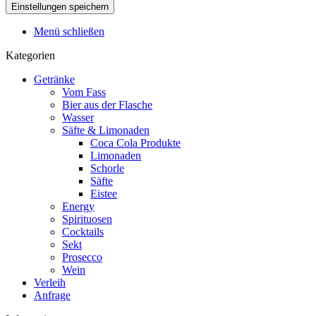
Menü schließen
Kategorien
Getränke
Vom Fass
Bier aus der Flasche
Wasser
Säfte & Limonaden
Coca Cola Produkte
Limonaden
Schorle
Säfte
Eistee
Energy
Spirituosen
Cocktails
Sekt
Prosecco
Wein
Verleih
Anfrage