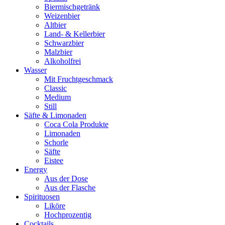
Biermischgetränk
Weizenbier
Altbier
Land- & Kellerbier
Schwarzbier
Malzbier
Alkoholfrei
Wasser
Mit Fruchtgeschmack
Classic
Medium
Still
Säfte & Limonaden
Coca Cola Produkte
Limonaden
Schorle
Säfte
Eistee
Energy
Aus der Dose
Aus der Flasche
Spirituosen
Liköre
Hochprozentig
Cocktails