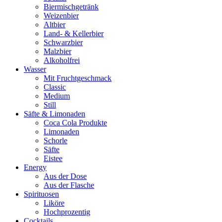
Biermischgetränk
Weizenbier
Altbier
Land- & Kellerbier
Schwarzbier
Malzbier
Alkoholfrei
Wasser
Mit Fruchtgeschmack
Classic
Medium
Still
Säfte & Limonaden
Coca Cola Produkte
Limonaden
Schorle
Säfte
Eistee
Energy
Aus der Dose
Aus der Flasche
Spirituosen
Liköre
Hochprozentig
Cocktails