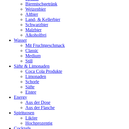
Biermischgetränk
Weizenbier
Altbier
Land- & Kellerbier
Schwarzbier
Malzbier
Alkoholfrei
Wasser
Mit Fruchtgeschmack
Classic
Medium
Still
Säfte & Limonaden
Coca Cola Produkte
Limonaden
Schorle
Säfte
Eistee
Energy
Aus der Dose
Aus der Flasche
Spirituosen
Liköre
Hochprozentig
Cocktails