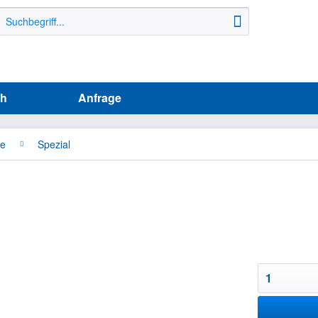
ih
Anfrage
he
Spezial