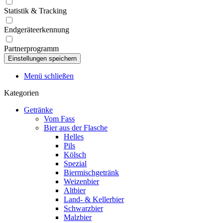
Statistik & Tracking
Endgeräteerkennung
Partnerprogramm
Menü schließen
Kategorien
Getränke
Vom Fass
Bier aus der Flasche
Helles
Pils
Kölsch
Spezial
Biermischgetränk
Weizenbier
Altbier
Land- & Kellerbier
Schwarzbier
Malzbier