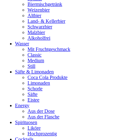
Biermischgetränk
Weizenbier
Altbier
Land- & Kellerbier
Schwarzbier
Malzbier
Alkoholfrei
Wasser
Mit Fruchtgeschmack
Classic
Medium
Still
Säfte & Limonaden
Coca Cola Produkte
Limonaden
Schorle
Säfte
Eistee
Energy
Aus der Dose
Aus der Flasche
Spirituosen
Liköre
Hochprozentig
Cocktails