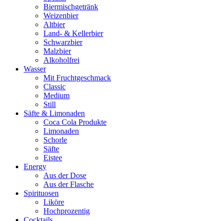
Biermischgetränk
Weizenbier
Altbier
Land- & Kellerbier
Schwarzbier
Malzbier
Alkoholfrei
Wasser
Mit Fruchtgeschmack
Classic
Medium
Still
Säfte & Limonaden
Coca Cola Produkte
Limonaden
Schorle
Säfte
Eistee
Energy
Aus der Dose
Aus der Flasche
Spirituosen
Liköre
Hochprozentig
Cocktails