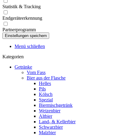
Statistik & Tracking
Endgeräteerkennung
Partnerprogramm
Menü schließen
Kategorien
Getränke
Vom Fass
Bier aus der Flasche
Helles
Pils
Kölsch
Spezial
Biermischgetränk
Weizenbier
Altbier
Land- & Kellerbier
Schwarzbier
Malzbier