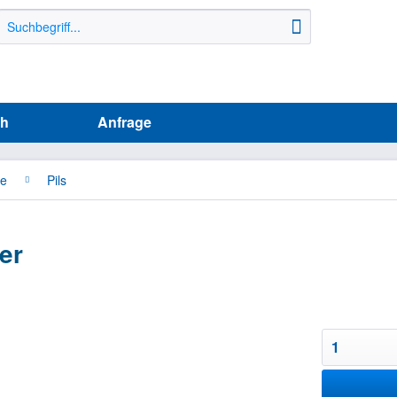
ih
Anfrage
he
Pils
ter