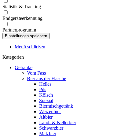
Statistik & Tracking
Endgeräteerkennung
Partnerprogramm
Menü schließen
Kategorien
Getränke
Vom Fass
Bier aus der Flasche
Helles
Pils
Kölsch
Spezial
Biermischgetränk
Weizenbier
Altbier
Land- & Kellerbier
Schwarzbier
Malzbier