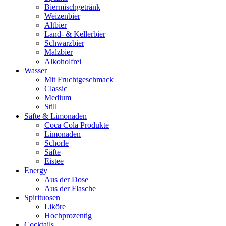
Biermischgetränk
Weizenbier
Altbier
Land- & Kellerbier
Schwarzbier
Malzbier
Alkoholfrei
Wasser
Mit Fruchtgeschmack
Classic
Medium
Still
Säfte & Limonaden
Coca Cola Produkte
Limonaden
Schorle
Säfte
Eistee
Energy
Aus der Dose
Aus der Flasche
Spirituosen
Liköre
Hochprozentig
Cocktails