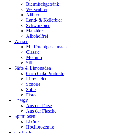
Biermischgetränk
Weizenbier
Altbier
Land- & Kellerbier
Schwarzbier
Malzbier
Alkoholfrei
Wasser
Mit Fruchtgeschmack
Classic
Medium
Still
Säfte & Limonaden
Coca Cola Produkte
Limonaden
Schorle
Säfte
Eistee
Energy
Aus der Dose
Aus der Flasche
Spirituosen
Liköre
Hochprozentig
Cocktails