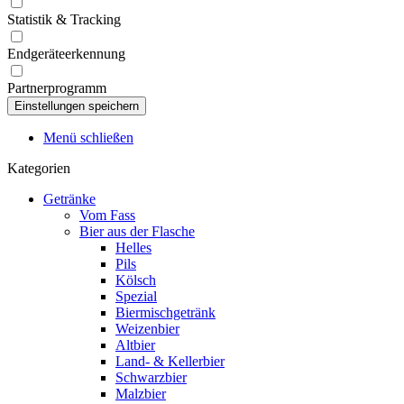
Statistik & Tracking
Endgeräteerkennung
Partnerprogramm
Menü schließen
Kategorien
Getränke
Vom Fass
Bier aus der Flasche
Helles
Pils
Kölsch
Spezial
Biermischgetränk
Weizenbier
Altbier
Land- & Kellerbier
Schwarzbier
Malzbier